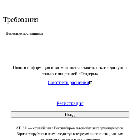
Требования
Несколько поставщиков
Полная информация и возможность оставить отклик доступны
только с лицензией «Тендеры»
Смотреть расценки
Регистрация
Вход
ATI.SU — крупнейшая в России биржа автомобильных грузоперевозок.
Зарегистрируйтесь и получите доступ к тендерам на перевозки, заявкам
на перевозку грузов и поиск транспорта