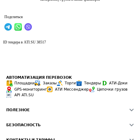
Поделиться
ID тендера в ATI.SU
38517
АВТОМАТИЗАЦИЯ ПЕРЕВОЗОК
Площадки
Заказы
Торги
Тендеры
АТИ-Доки
GPS-мониторинг
АТИ Мессенджер
Цепочки грузов
API ATI.SU
ПОЛЕЗНОЕ
Расчет расстояний
БЕЗОПАСНОСТЬ
Академия ATI.SU
ATI.SU о безопасности
Звезды ATI.SU на вашем сайте