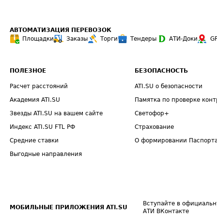
АВТОМАТИЗАЦИЯ ПЕРЕВОЗОК
Площадки
Заказы
Торги
Тендеры
АТИ-Доки
G
ПОЛЕЗНОЕ
БЕЗОПАСНОСТЬ
Расчет расстояний
ATI.SU о безопасности
Академия ATI.SU
Памятка по проверке конт
Звезды ATI.SU на вашем сайте
Светофор+
Индекс ATI.SU FTL РФ
Страхование
Средние ставки
О формировании Паспорт
Выгодные направления
Вступайте в официальн
МОБИЛЬНЫЕ ПРИЛОЖЕНИЯ ATI.SU
АТИ ВКонтакте