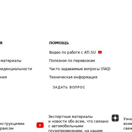
Я
ПОМОЩЬ
Видео по работе с ATI.SU
 материалы
Полезное по перевозкам
фиденциальности
Часто задаваемые вопросы (FAQ)
ения
Техническая информация
ЗАДАТЬ ВОПРОС
Экспертные материалы
Узна
и новости обо всем, что связано
инструкциями
возм
с автомобильными
ервисом
свеж
грузоперевозками, на нашем