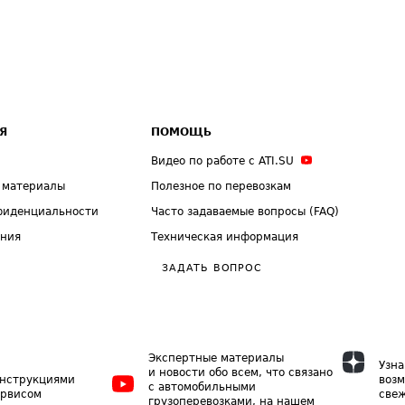
Я
ПОМОЩЬ
Видео по работе с ATI.SU
 материалы
Полезное по перевозкам
фиденциальности
Часто задаваемые вопросы (FAQ)
ения
Техническая информация
ЗАДАТЬ ВОПРОС
Экспертные материалы
Узна
и новости обо всем, что связано
инструкциями
возм
с автомобильными
ервисом
свеж
грузоперевозками, на нашем