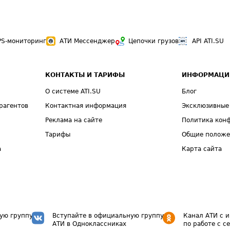
PS-мониторинг
АТИ Мессенджер
Цепочки грузов
API ATI.SU
КОНТАКТЫ И ТАРИФЫ
ИНФОРМАЦИ
О системе ATI.SU
Блог
рагентов
Контактная информация
Эксклюзивные
Реклама на сайте
Политика кон
Тарифы
Общие полож
а
Карта сайта
ую группу
Вступайте в официальную группу
Канал АТИ с 
АТИ в Одноклассниках
по работе с с