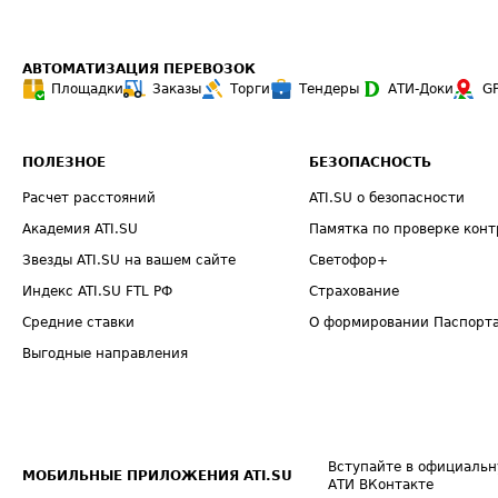
АВТОМАТИЗАЦИЯ ПЕРЕВОЗОК
Площадки
Заказы
Торги
Тендеры
АТИ-Доки
G
ПОЛЕЗНОЕ
БЕЗОПАСНОСТЬ
Расчет расстояний
ATI.SU о безопасности
Академия ATI.SU
Памятка по проверке конт
Звезды ATI.SU на вашем сайте
Светофор+
Индекс ATI.SU FTL РФ
Страхование
Средние ставки
О формировании Паспорт
Выгодные направления
Вступайте в официальн
МОБИЛЬНЫЕ ПРИЛОЖЕНИЯ ATI.SU
АТИ ВКонтакте