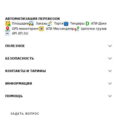
АВТОМАТИЗАЦИЯ ПЕРЕВОЗОК
Площадки
Заказы
Торги
Тендеры
АТИ-Доки
GPS-мониторинг
АТИ Мессенджер
Цепочки грузов
API ATI.SU
ПОЛЕЗНОЕ
Расчет расстояний
БЕЗОПАСНОСТЬ
Академия ATI.SU
ATI.SU о безопасности
Звезды ATI.SU на вашем сайте
КОНТАКТЫ И ТАРИФЫ
Памятка по проверке контрагентов
Индекс ATI.SU FTL РФ
О системе ATI.SU
Светофор+
Средние ставки
ИНФОРМАЦИЯ
Контактная информация
Страхование
Выгодные направления
Блог
Реклама на сайте
О формировании Паспорта
ПОМОЩЬ
Эксклюзивные материалы
Тарифы
Видео по работе с ATI.SU
Политика конфиденциальности
Полезное по перевозкам
Общие положения
ЗАДАТЬ ВОПРОС