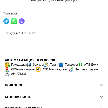
на перевозку грузов и поиск транспорта
Поделиться
ID тендера в ATI.SU
38379
АВТОМАТИЗАЦИЯ ПЕРЕВОЗОК
Площадки
Заказы
Торги
Тендеры
АТИ-Доки
GPS-мониторинг
АТИ Мессенджер
Цепочки грузов
API ATI.SU
ПОЛЕЗНОЕ
Расчет расстояний
БЕЗОПАСНОСТЬ
Академия ATI.SU
ATI.SU о безопасности
Звезды ATI.SU на вашем сайте