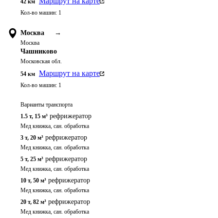
Маршрут на карте
42
км
Кол-во машин:
1
Москва
→
Москва
Чашниково
Московская обл.
Маршрут на карте
54
км
Кол-во машин:
1
Варианты транспорта
рефрижератор
1.5 т
,
15 м³
Мед книжка, сан. обработка
рефрижератор
3 т
,
20 м³
Мед книжка, сан. обработка
рефрижератор
5 т
,
25 м³
Мед книжка, сан. обработка
рефрижератор
10 т
,
50 м³
Мед книжка, сан. обработка
рефрижератор
20 т
,
82 м³
Мед книжка, сан. обработка