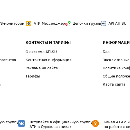
PS-мониторинг
АТИ Мессенджер
Цепочки грузов
API ATI.SU
КОНТАКТЫ И ТАРИФЫ
ИНФОРМАЦИ
О системе ATI.SU
Блог
рагентов
Контактная информация
Эксклюзивные
Реклама на сайте
Политика кон
Тарифы
Общие полож
а
Карта сайта
ую группу
Вступайте в официальную группу
Канал АТИ с 
АТИ в Одноклассниках
по работе с с