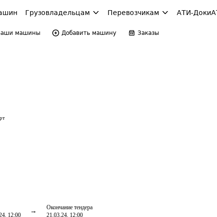
ашин
Грузовладельцам
Перевозчикам
АТИ-Доки
А
Ваши машины
Добавить машину
Заказы
рт
Окончание тендера
24, 12:00
21.03.24, 12:00