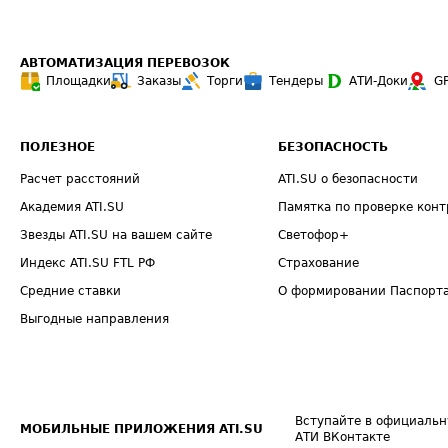
АВТОМАТИЗАЦИЯ ПЕРЕВОЗОК
Площадки
Заказы
Торги
Тендеры
АТИ-Доки
G
ПОЛЕЗНОЕ
БЕЗОПАСНОСТЬ
Расчет расстояний
ATI.SU о безопасности
Академия ATI.SU
Памятка по проверке конт
Звезды ATI.SU на вашем сайте
Светофор+
Индекс ATI.SU FTL РФ
Страхование
Средние ставки
О формировании Паспорт
Выгодные направления
Вступайте в официальн
МОБИЛЬНЫЕ ПРИЛОЖЕНИЯ ATI.SU
АТИ ВКонтакте