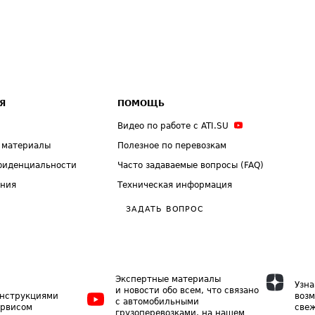
Я
ПОМОЩЬ
Видео по работе с ATI.SU
 материалы
Полезное по перевозкам
фиденциальности
Часто задаваемые вопросы (FAQ)
ения
Техническая информация
ЗАДАТЬ ВОПРОС
Экспертные материалы
Узна
и новости обо всем, что связано
инструкциями
возм
с автомобильными
ервисом
свеж
грузоперевозками, на нашем