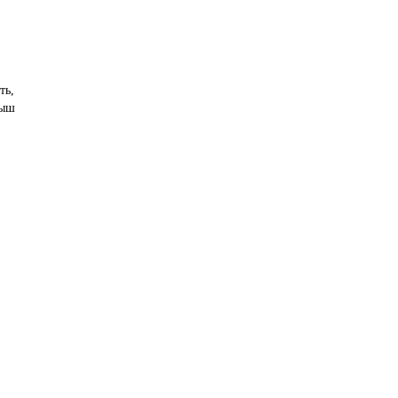
ть, 
мыш 