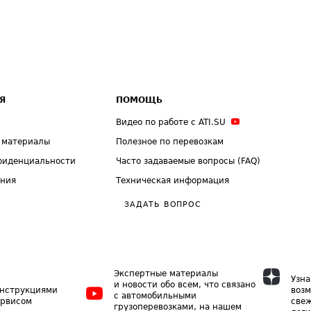
Я
ПОМОЩЬ
Видео по работе с ATI.SU
 материалы
Полезное по перевозкам
фиденциальности
Часто задаваемые вопросы (FAQ)
ения
Техническая информация
ЗАДАТЬ ВОПРОС
Экспертные материалы
Узна
и новости обо всем, что связано
инструкциями
возм
с автомобильными
ервисом
свеж
грузоперевозками, на нашем