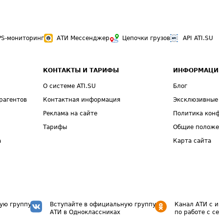
PS-мониторинг
АТИ Мессенджер
Цепочки грузов
API ATI.SU
КОНТАКТЫ И ТАРИФЫ
ИНФОРМАЦИ
О системе ATI.SU
Блог
рагентов
Контактная информация
Эксклюзивные
Реклама на сайте
Политика кон
Тарифы
Общие полож
а
Карта сайта
ую группу
Вступайте в официальную группу
Канал АТИ с 
АТИ в Одноклассниках
по работе с с