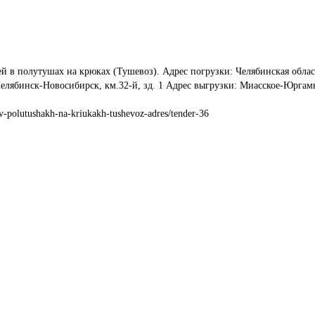
й в полутушах на крюках (Тушевоз). Адрес погрузки: Челябинская облас
 Челябинск-Новосибирск, км.32-й, зд. 1 Адрес выгрузки: Миасское-Юрга
v-polutushakh-na-kriukakh-tushevoz-adres/tender-36