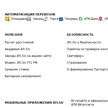
АВТОМАТИЗАЦИЯ ПЕРЕВОЗОК
Площадки
Заказы
Торги
Тендеры
АТИ-Доки
G
ПОЛЕЗНОЕ
БЕЗОПАСНОСТЬ
Расчет расстояний
ATI.SU о безопасности
Академия ATI.SU
Памятка по проверке конт
Звезды ATI.SU на вашем сайте
Светофор+
Индекс ATI.SU FTL РФ
Страхование
Средние ставки
О формировании Паспорт
Выгодные направления
Вступайте в официальн
МОБИЛЬНЫЕ ПРИЛОЖЕНИЯ ATI.SU
АТИ ВКонтакте