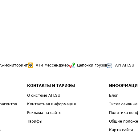
PS-мониторинг
АТИ Мессенджер
Цепочки грузов
API ATI.SU
КОНТАКТЫ И ТАРИФЫ
ИНФОРМАЦИ
О системе ATI.SU
Блог
рагентов
Контактная информация
Эксклюзивные
Реклама на сайте
Политика кон
Тарифы
Общие полож
а
Карта сайта