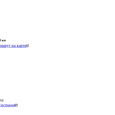
3
км
ршрут на карте
од
гистрация