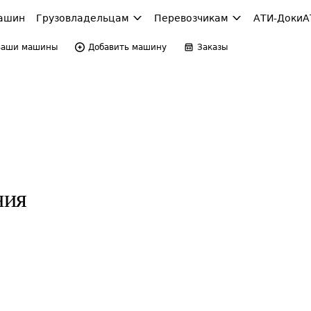
ашин
Грузовладельцам
Перевозчикам
АТИ-Доки
А
Ваши машины
Добавить машину
Заказы
ния