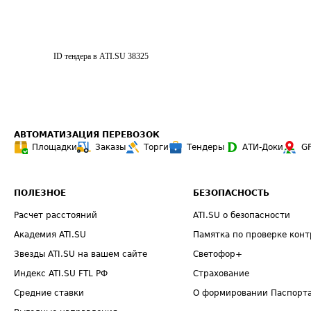
ID тендера в ATI.SU
38325
АВТОМАТИЗАЦИЯ ПЕРЕВОЗОК
Площадки
Заказы
Торги
Тендеры
АТИ-Доки
G
ПОЛЕЗНОЕ
БЕЗОПАСНОСТЬ
Расчет расстояний
ATI.SU о безопасности
Академия ATI.SU
Памятка по проверке конт
Звезды ATI.SU на вашем сайте
Светофор+
Индекс ATI.SU FTL РФ
Страхование
Средние ставки
О формировании Паспорт