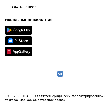
Политика конфиденциальности
Полезное по перевозкам
Общие положения
ЗАДАТЬ ВОПРОС
Часто задаваемые вопросы (FAQ)
Карта сайта
Техническая информация
МОБИЛЬНЫЕ ПРИЛОЖЕНИЯ
1998-2026
© ATI.SU является юридически зарегистрированной
торговой маркой.
Об авторских правах