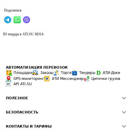
Поделиться
ID тендера в ATI.SU
38314
АВТОМАТИЗАЦИЯ ПЕРЕВОЗОК
Площадки
Заказы
Торги
Тендеры
АТИ-Доки
GPS-мониторинг
АТИ Мессенджер
Цепочки грузов
API ATI.SU
ПОЛЕЗНОЕ
Расчет расстояний
БЕЗОПАСНОСТЬ
Академия ATI.SU
ATI.SU о безопасности
Звезды ATI.SU на вашем сайте
КОНТАКТЫ И ТАРИФЫ
Памятка по проверке контрагентов