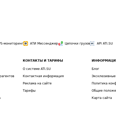
PS-мониторинг
АТИ Мессенджер
Цепочки грузов
API ATI.SU
КОНТАКТЫ И ТАРИФЫ
ИНФОРМАЦИ
О системе ATI.SU
Блог
рагентов
Контактная информация
Эксклюзивные
Реклама на сайте
Политика кон
Тарифы
Общие полож
а
Карта сайта