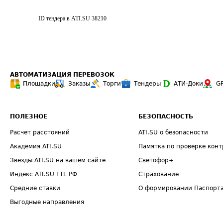
ID тендера в ATI.SU
38210
АВТОМАТИЗАЦИЯ ПЕРЕВОЗОК
Площадки
Заказы
Торги
Тендеры
АТИ-Доки
G
ПОЛЕЗНОЕ
БЕЗОПАСНОСТЬ
Расчет расстояний
ATI.SU о безопасности
Академия ATI.SU
Памятка по проверке конт
Звезды ATI.SU на вашем сайте
Светофор+
Индекс ATI.SU FTL РФ
Страхование
Средние ставки
О формировании Паспорт
Выгодные направления