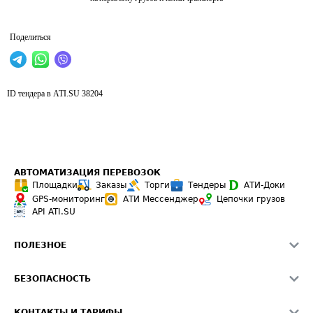
Поделиться
ID тендера в ATI.SU
38204
АВТОМАТИЗАЦИЯ ПЕРЕВОЗОК
Площадки
Заказы
Торги
Тендеры
АТИ-Доки
GPS-мониторинг
АТИ Мессенджер
Цепочки грузов
API ATI.SU
ПОЛЕЗНОЕ
Расчет расстояний
БЕЗОПАСНОСТЬ
Академия ATI.SU
ATI.SU о безопасности
Звезды ATI.SU на вашем сайте
КОНТАКТЫ И ТАРИФЫ