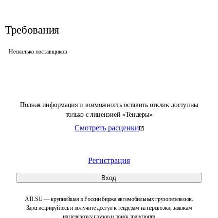
Требования
Несколько поставщиков
Полная информация и возможность оставить отклик доступны
только с лицензией «Тендеры»
Смотреть расценки
Регистрация
Вход
ATI.SU — крупнейшая в России биржа автомобильных грузоперевозок.
Зарегистрируйтесь и получите доступ к тендерам на перевозки, заявкам
на перевозку грузов и поиск транспорта