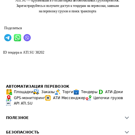
ATI.SU — крупнейшая в России биржа автомобильных грузоперевозок.
Зарегистрируйтесь и получите доступ к тендерам на перевозки, заявкам
на перевозку грузов и поиск транспорта
Поделиться
ID тендера в ATI.SU
38202
АВТОМАТИЗАЦИЯ ПЕРЕВОЗОК
Площадки
Заказы
Торги
Тендеры
АТИ-Доки
GPS-мониторинг
АТИ Мессенджер
Цепочки грузов
API ATI.SU
ПОЛЕЗНОЕ
Расчет расстояний
БЕЗОПАСНОСТЬ