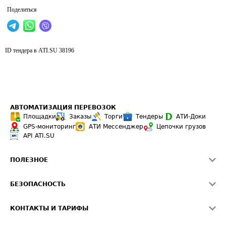
Поделиться
ID тендера в ATI.SU
38196
АВТОМАТИЗАЦИЯ ПЕРЕВОЗОК
Площадки
Заказы
Торги
Тендеры
АТИ-Доки
GPS-мониторинг
АТИ Мессенджер
Цепочки грузов
API ATI.SU
ПОЛЕЗНОЕ
Расчет расстояний
БЕЗОПАСНОСТЬ
Академия ATI.SU
ATI.SU о безопасности
Звезды ATI.SU на вашем сайте
КОНТАКТЫ И ТАРИФЫ
Памятка по проверке контрагентов
Индекс ATI.SU FTL РФ
О системе ATI.SU