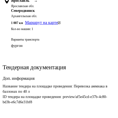
Ярославль
→
Ярославская обл.
Северодвинск
Архангельская обл.
Маршрут на карте
1 007
км
Кол-во машин:
1
Варианты транспорта
фургон
Тендерная документация
Доп. информация
Название тендера на площадке проведения: 
Перевозка аммиака в 
баллонах по 40 л
ID тендера на площадке проведения: 
preview/af5e45cd-e37b-4c80-
bd3b-e6c7d6e31bf8