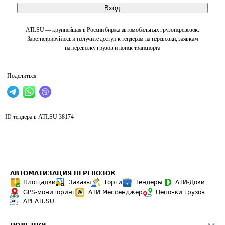
Вход
ATI.SU — крупнейшая в России биржа автомобильных грузоперевозок.
Зарегистрируйтесь и получите доступ к тендерам на перевозки, заявкам
на перевозку грузов и поиск транспорта
Поделиться
ID тендера в ATI.SU
38174
АВТОМАТИЗАЦИЯ ПЕРЕВОЗОК
Площадки
Заказы
Торги
Тендеры
АТИ-Доки
GPS-мониторинг
АТИ Мессенджер
Цепочки грузов
API ATI.SU