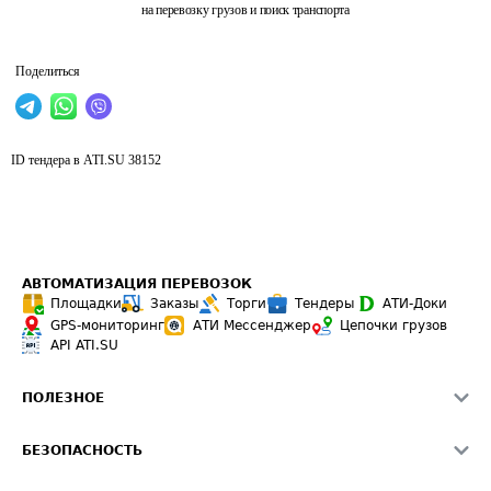
на перевозку грузов и поиск транспорта
Поделиться
ID тендера в ATI.SU
38152
АВТОМАТИЗАЦИЯ ПЕРЕВОЗОК
Площадки
Заказы
Торги
Тендеры
АТИ-Доки
GPS-мониторинг
АТИ Мессенджер
Цепочки грузов
API ATI.SU
ПОЛЕЗНОЕ
Расчет расстояний
БЕЗОПАСНОСТЬ
Академия ATI.SU
ATI.SU о безопасности