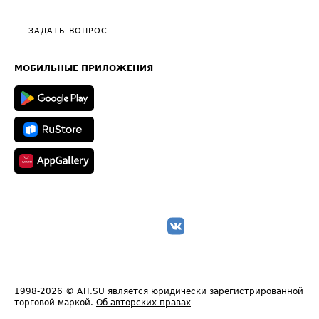
Видео по работе с ATI.SU
Политика конфиденциальности
Полезное по перевозкам
Общие положения
ЗАДАТЬ ВОПРОС
Часто задаваемые вопросы (FAQ)
Карта сайта
Техническая информация
МОБИЛЬНЫЕ ПРИЛОЖЕНИЯ
1998-2026
© ATI.SU является юридически зарегистрированной
торговой маркой.
Об авторских правах