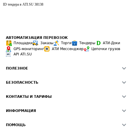
ID тендера в ATI.SU
38138
АВТОМАТИЗАЦИЯ ПЕРЕВОЗОК
Площадки
Заказы
Торги
Тендеры
АТИ-Доки
GPS-мониторинг
АТИ Мессенджер
Цепочки грузов
API ATI.SU
ПОЛЕЗНОЕ
Расчет расстояний
БЕЗОПАСНОСТЬ
Академия ATI.SU
ATI.SU о безопасности
Звезды ATI.SU на вашем сайте
КОНТАКТЫ И ТАРИФЫ
Памятка по проверке контрагентов
Индекс ATI.SU FTL РФ
О системе ATI.SU
Светофор+
Средние ставки
ИНФОРМАЦИЯ
Контактная информация
Страхование
Выгодные направления
Блог
Реклама на сайте
О формировании Паспорта
ПОМОЩЬ
Эксклюзивные материалы
Тарифы