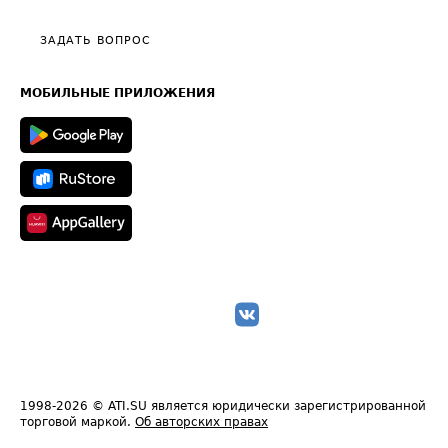
Видео по работе с ATI.SU
Политика конфиденциальности
Полезное по перевозкам
Общие положения
ЗАДАТЬ ВОПРОС
Часто задаваемые вопросы (FAQ)
Карта сайта
Техническая информация
МОБИЛЬНЫЕ ПРИЛОЖЕНИЯ
1998-2026
© ATI.SU является юридически зарегистрированной
торговой маркой.
Об авторских правах