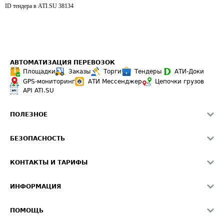
ID тендера в ATI.SU
38134
АВТОМАТИЗАЦИЯ ПЕРЕВОЗОК
Площадки
Заказы
Торги
Тендеры
АТИ-Доки
GPS-мониторинг
АТИ Мессенджер
Цепочки грузов
API ATI.SU
ПОЛЕЗНОЕ
Расчет расстояний
БЕЗОПАСНОСТЬ
Академия ATI.SU
ATI.SU о безопасности
Звезды ATI.SU на вашем сайте
КОНТАКТЫ И ТАРИФЫ
Памятка по проверке контрагентов
Индекс ATI.SU FTL РФ
О системе ATI.SU
Светофор+
Средние ставки
ИНФОРМАЦИЯ
Контактная информация
Страхование
Выгодные направления
Блог
Реклама на сайте
О формировании Паспорта
ПОМОЩЬ
Эксклюзивные материалы
Тарифы