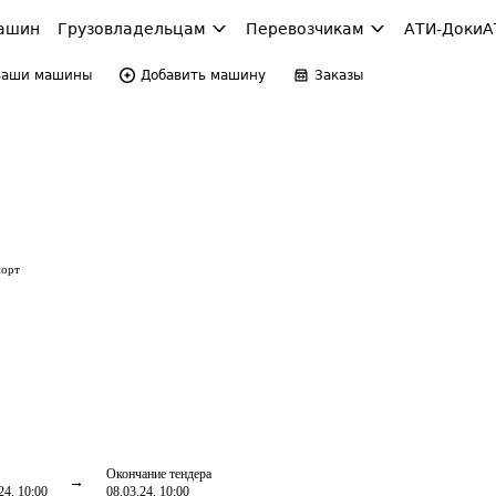
ашин
Грузовладельцам
Перевозчикам
АТИ-Доки
А
Ваши машины
Добавить машину
Заказы
порт
Окончание тендера
24, 10:00
08.03.24, 10:00