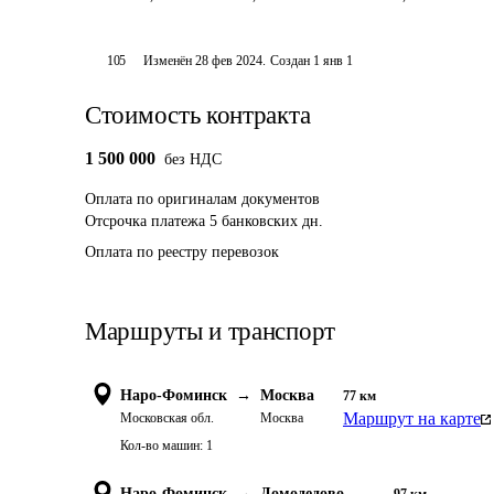
105
Изменён
28 фев 2024
.
Создан
1 янв 1
Стоимость контракта
1 500 000
без НДС
Оплата
по оригиналам документов
Отсрочка платежа
5
банковских дн.
Оплата по реестру перевозок
Маршруты и транспорт
Наро-Фоминск
→
Москва
77
км
Маршрут на карте
Московская обл.
Москва
Кол-во машин:
1
Наро-Фоминск
→
Домодедово