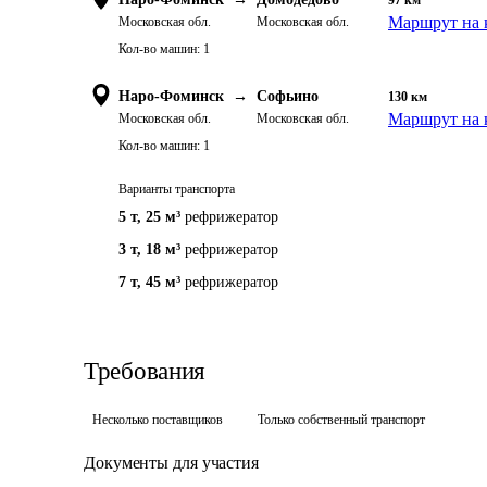
97
км
Маршрут на 
Московская обл.
Московская обл.
Кол-во машин:
1
Наро-Фоминск
→
Софьино
130
км
Маршрут на 
Московская обл.
Московская обл.
Кол-во машин:
1
Варианты транспорта
5 т
,
25 м³
рефрижератор
3 т
,
18 м³
рефрижератор
7 т
,
45 м³
рефрижератор
Требования
Несколько поставщиков
Только собственный транспорт
Документы для участия