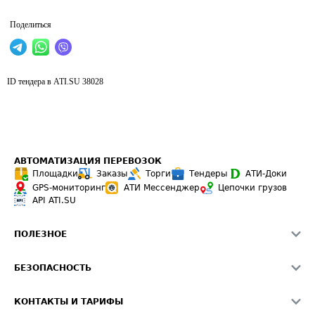
Поделиться
ID тендера в ATI.SU
38028
АВТОМАТИЗАЦИЯ ПЕРЕВОЗОК
Площадки
Заказы
Торги
Тендеры
АТИ-Доки
GPS-мониторинг
АТИ Мессенджер
Цепочки грузов
API ATI.SU
ПОЛЕЗНОЕ
Расчет расстояний
БЕЗОПАСНОСТЬ
Академия ATI.SU
ATI.SU о безопасности
Звезды ATI.SU на вашем сайте
КОНТАКТЫ И ТАРИФЫ
Памятка по проверке контрагентов