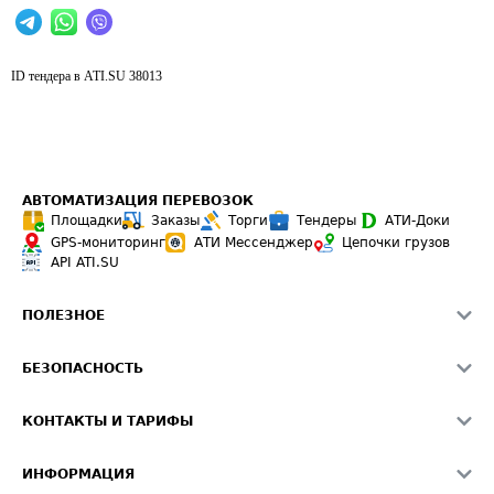
ID тендера в ATI.SU
38013
АВТОМАТИЗАЦИЯ ПЕРЕВОЗОК
Площадки
Заказы
Торги
Тендеры
АТИ-Доки
GPS-мониторинг
АТИ Мессенджер
Цепочки грузов
API ATI.SU
ПОЛЕЗНОЕ
Расчет расстояний
БЕЗОПАСНОСТЬ
Академия ATI.SU
ATI.SU о безопасности
Звезды ATI.SU на вашем сайте
КОНТАКТЫ И ТАРИФЫ
Памятка по проверке контрагентов
Индекс ATI.SU FTL РФ
О системе ATI.SU
Светофор+
Средние ставки
ИНФОРМАЦИЯ
Контактная информация