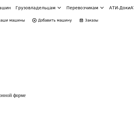
ашин
Грузовладельцам
Перевозчикам
АТИ-Доки
А
Ваши машины
Добавить машину
Заказы
ронной форме