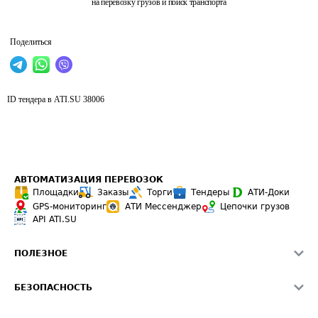
на перевозку грузов и поиск транспорта
Поделиться
ID тендера в ATI.SU
38006
АВТОМАТИЗАЦИЯ ПЕРЕВОЗОК
Площадки
Заказы
Торги
Тендеры
АТИ-Доки
GPS-мониторинг
АТИ Мессенджер
Цепочки грузов
API ATI.SU
ПОЛЕЗНОЕ
Расчет расстояний
БЕЗОПАСНОСТЬ
Академия ATI.SU
ATI.SU о безопасности
Звезды ATI.SU на вашем сайте