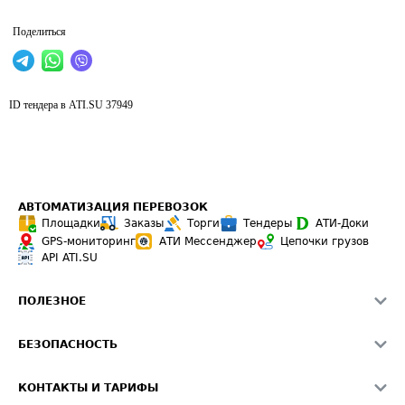
Поделиться
ID тендера в ATI.SU
37949
АВТОМАТИЗАЦИЯ ПЕРЕВОЗОК
Площадки
Заказы
Торги
Тендеры
АТИ-Доки
GPS-мониторинг
АТИ Мессенджер
Цепочки грузов
API ATI.SU
ПОЛЕЗНОЕ
Расчет расстояний
БЕЗОПАСНОСТЬ
Академия ATI.SU
ATI.SU о безопасности
Звезды ATI.SU на вашем сайте
КОНТАКТЫ И ТАРИФЫ
Памятка по проверке контрагентов