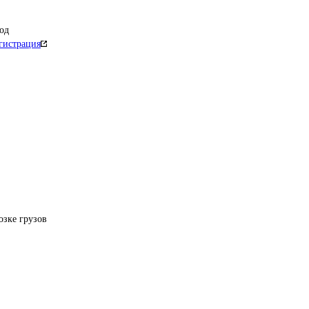
од
гистрация
озке грузов