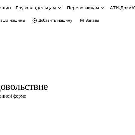
ашин
Грузовладельцам
Перевозчикам
АТИ-Доки
А
Ваши машины
Добавить машину
Заказы
овольствие
ронной форме