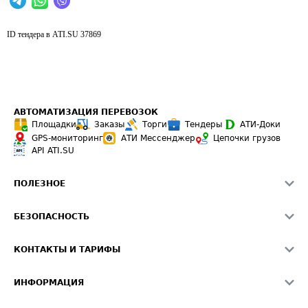
ID тендера в ATI.SU
37869
АВТОМАТИЗАЦИЯ ПЕРЕВОЗОК
Площадки
Заказы
Торги
Тендеры
АТИ-Доки
GPS-мониторинг
АТИ Мессенджер
Цепочки грузов
API ATI.SU
ПОЛЕЗНОЕ
Расчет расстояний
БЕЗОПАСНОСТЬ
Академия ATI.SU
ATI.SU о безопасности
Звезды ATI.SU на вашем сайте
КОНТАКТЫ И ТАРИФЫ
Памятка по проверке контрагентов
Индекс ATI.SU FTL РФ
О системе ATI.SU
Светофор+
Средние ставки
ИНФОРМАЦИЯ
Контактная информация
Страхование
Выгодные направления
Блог