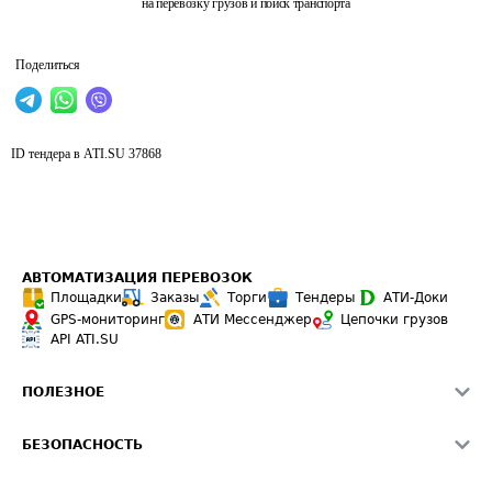
на перевозку грузов и поиск транспорта
Поделиться
ID тендера в ATI.SU
37868
АВТОМАТИЗАЦИЯ ПЕРЕВОЗОК
Площадки
Заказы
Торги
Тендеры
АТИ-Доки
GPS-мониторинг
АТИ Мессенджер
Цепочки грузов
API ATI.SU
ПОЛЕЗНОЕ
Расчет расстояний
БЕЗОПАСНОСТЬ
Академия ATI.SU
ATI.SU о безопасности
Звезды ATI.SU на вашем сайте