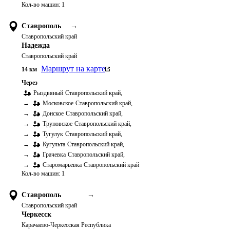
Кол-во машин:
1
Ставрополь
→
Ставропольский край
Надежда
Ставропольский край
Маршрут на карте
14
км
Через
Рыздвяный
Ставропольский край
,
→
Московское
Ставропольский край
,
→
Донское
Ставропольский край
,
→
Труновское
Ставропольский край
,
→
Тугулук
Ставропольский край
,
→
Кугульта
Ставропольский край
,
→
Грачевка
Ставропольский край
,
→
Старомарьевка
Ставропольский край
Кол-во машин:
1
Ставрополь
→
Ставропольский край
Черкесск
Карачаево-Черкесская Республика