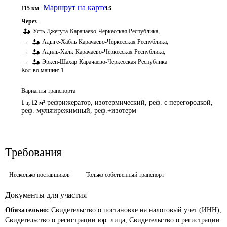
Маршрут на карте
115
км
Через
Усть-Джегута
Карачаево-Черкесская Республика
,
→
Адыге-Хабль
Карачаево-Черкесская Республика
,
→
Адиль-Халк
Карачаево-Черкесская Республика
,
→
Эркен-Шахар
Карачаево-Черкесская Республика
Кол-во машин:
1
Варианты транспорта
рефрижератор, изотермический, реф. с перегородкой,
1 т
,
12 м³
реф. мультирежимный, реф.+изотерм
Требования
Несколько поставщиков
Только собственный транспорт
Документы для участия
Обязательно:
Свидетельство о постановке на налоговый учет (ИНН),
Свидетельство о регистрации юр. лица, Свидетельство о регистрации