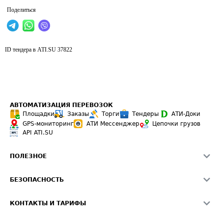
Поделиться
ID тендера в ATI.SU
37822
АВТОМАТИЗАЦИЯ ПЕРЕВОЗОК
Площадки
Заказы
Торги
Тендеры
АТИ-Доки
GPS-мониторинг
АТИ Мессенджер
Цепочки грузов
API ATI.SU
ПОЛЕЗНОЕ
Расчет расстояний
БЕЗОПАСНОСТЬ
Академия ATI.SU
ATI.SU о безопасности
Звезды ATI.SU на вашем сайте
КОНТАКТЫ И ТАРИФЫ
Памятка по проверке контрагентов
Индекс ATI.SU FTL РФ
О системе ATI.SU