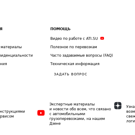
Я
ПОМОЩЬ
Видео по работе с ATI.SU
 материалы
Полезное по перевозкам
фиденциальности
Часто задаваемые вопросы (FAQ)
ения
Техническая информация
ЗАДАТЬ ВОПРОС
Экспертные материалы
Узна
и новости обо всем, что связано
инструкциями
возм
с автомобильными
ервисом
свеж
грузоперевозками, на нашем
логи
Дзене