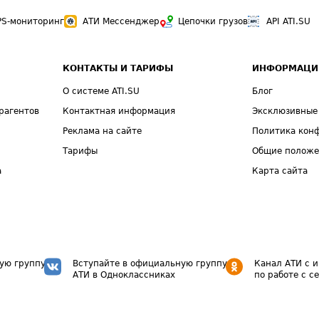
PS-мониторинг
АТИ Мессенджер
Цепочки грузов
API ATI.SU
КОНТАКТЫ И ТАРИФЫ
ИНФОРМАЦИ
О системе ATI.SU
Блог
рагентов
Контактная информация
Эксклюзивные
Реклама на сайте
Политика кон
Тарифы
Общие полож
а
Карта сайта
ую группу
Вступайте в официальную группу
Канал АТИ с 
АТИ в Одноклассниках
по работе с с