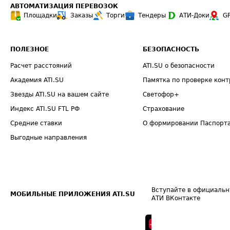
АВТОМАТИЗАЦИЯ ПЕРЕВОЗОК
Площадки
Заказы
Торги
Тендеры
АТИ-Доки
G
ПОЛЕЗНОЕ
БЕЗОПАСНОСТЬ
Расчет расстояний
ATI.SU о безопасности
Академия ATI.SU
Памятка по проверке конт
Звезды ATI.SU на вашем сайте
Светофор+
Индекс ATI.SU FTL РФ
Страхование
Средние ставки
О формировании Паспорт
Выгодные направления
Вступайте в официальн
МОБИЛЬНЫЕ ПРИЛОЖЕНИЯ ATI.SU
АТИ ВКонтакте