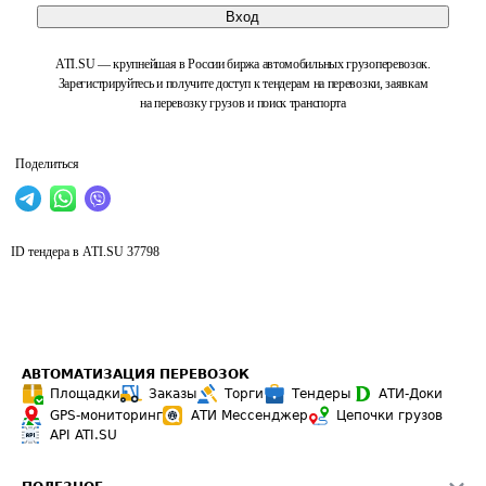
Вход
ATI.SU — крупнейшая в России биржа автомобильных грузоперевозок.
Зарегистрируйтесь и получите доступ к тендерам на перевозки, заявкам
на перевозку грузов и поиск транспорта
Поделиться
ID тендера в ATI.SU
37798
АВТОМАТИЗАЦИЯ ПЕРЕВОЗОК
Площадки
Заказы
Торги
Тендеры
АТИ-Доки
GPS-мониторинг
АТИ Мессенджер
Цепочки грузов
API ATI.SU