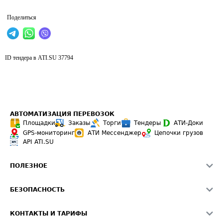
Поделиться
ID тендера в ATI.SU
37794
АВТОМАТИЗАЦИЯ ПЕРЕВОЗОК
Площадки
Заказы
Торги
Тендеры
АТИ-Доки
GPS-мониторинг
АТИ Мессенджер
Цепочки грузов
API ATI.SU
ПОЛЕЗНОЕ
Расчет расстояний
БЕЗОПАСНОСТЬ
Академия ATI.SU
ATI.SU о безопасности
Звезды ATI.SU на вашем сайте
КОНТАКТЫ И ТАРИФЫ
Памятка по проверке контрагентов