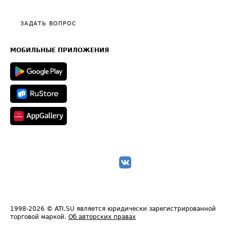
Видео по работе с ATI.SU
Политика конфиденциальности
Полезное по перевозкам
Общие положения
ЗАДАТЬ ВОПРОС
Часто задаваемые вопросы (FAQ)
Карта сайта
Техническая информация
МОБИЛЬНЫЕ ПРИЛОЖЕНИЯ
1998-2026
© ATI.SU является юридически зарегистрированной
торговой маркой.
Об авторских правах