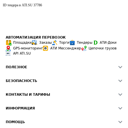
ID тендера в ATI.SU
37786
АВТОМАТИЗАЦИЯ ПЕРЕВОЗОК
Площадки
Заказы
Торги
Тендеры
АТИ-Доки
GPS-мониторинг
АТИ Мессенджер
Цепочки грузов
API ATI.SU
ПОЛЕЗНОЕ
Расчет расстояний
БЕЗОПАСНОСТЬ
Академия ATI.SU
ATI.SU о безопасности
Звезды ATI.SU на вашем сайте
КОНТАКТЫ И ТАРИФЫ
Памятка по проверке контрагентов
Индекс ATI.SU FTL РФ
О системе ATI.SU
Светофор+
Средние ставки
ИНФОРМАЦИЯ
Контактная информация
Страхование
Выгодные направления
Блог
Реклама на сайте
О формировании Паспорта
ПОМОЩЬ
Эксклюзивные материалы
Тарифы