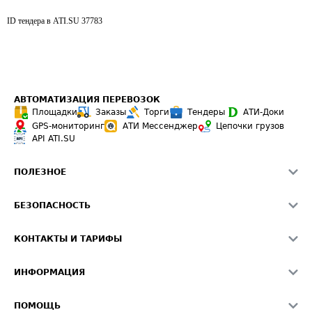
ID тендера в ATI.SU
37783
АВТОМАТИЗАЦИЯ ПЕРЕВОЗОК
Площадки
Заказы
Торги
Тендеры
АТИ-Доки
GPS-мониторинг
АТИ Мессенджер
Цепочки грузов
API ATI.SU
ПОЛЕЗНОЕ
Расчет расстояний
БЕЗОПАСНОСТЬ
Академия ATI.SU
ATI.SU о безопасности
Звезды ATI.SU на вашем сайте
КОНТАКТЫ И ТАРИФЫ
Памятка по проверке контрагентов
Индекс ATI.SU FTL РФ
О системе ATI.SU
Светофор+
Средние ставки
ИНФОРМАЦИЯ
Контактная информация
Страхование
Выгодные направления
Блог
Реклама на сайте
О формировании Паспорта
ПОМОЩЬ