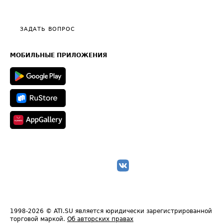
Эксклюзивные материалы
Тарифы
Видео по работе с ATI.SU
Политика конфиденциальности
Полезное по перевозкам
Общие положения
ЗАДАТЬ ВОПРОС
Часто задаваемые вопросы (FAQ)
Карта сайта
Техническая информация
МОБИЛЬНЫЕ ПРИЛОЖЕНИЯ
1998-2026
© ATI.SU является юридически зарегистрированной
торговой маркой.
Об авторских правах