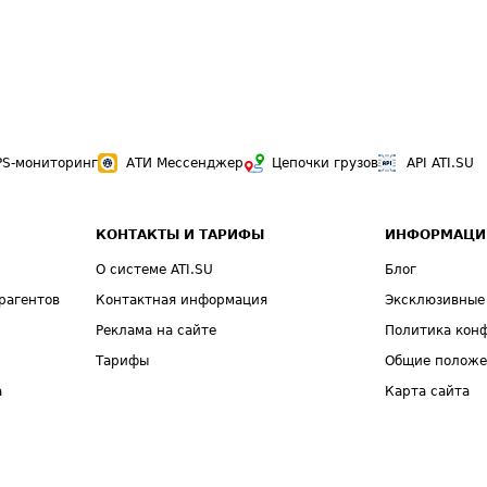
PS-мониторинг
АТИ Мессенджер
Цепочки грузов
API ATI.SU
КОНТАКТЫ И ТАРИФЫ
ИНФОРМАЦИ
О системе ATI.SU
Блог
рагентов
Контактная информация
Эксклюзивные
Реклама на сайте
Политика кон
Тарифы
Общие полож
а
Карта сайта