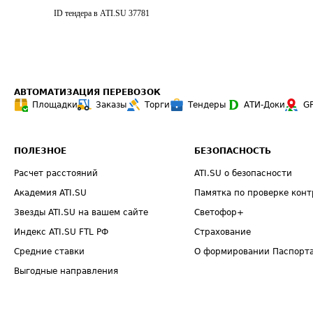
ID тендера в ATI.SU
37781
АВТОМАТИЗАЦИЯ ПЕРЕВОЗОК
Площадки
Заказы
Торги
Тендеры
АТИ-Доки
G
ПОЛЕЗНОЕ
БЕЗОПАСНОСТЬ
Расчет расстояний
ATI.SU о безопасности
Академия ATI.SU
Памятка по проверке конт
Звезды ATI.SU на вашем сайте
Светофор+
Индекс ATI.SU FTL РФ
Страхование
Средние ставки
О формировании Паспорт
Выгодные направления