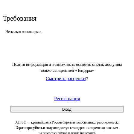
Требования
Несколько поставщиков
Полная информация и возможность оставить отклик доступны
только с лицензией «Тендеры»
Смотреть расценки
Регистрация
Вход
ATI.SU — крупнейшая в России биржа автомобильных грузоперевозок.
Зарегистрируйтесь и получите доступ к тендерам на перевозки, заявкам
на перевозку грузов и поиск транспорта