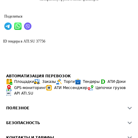
Поделиться
ID тендера в ATI.SU
37756
АВТОМАТИЗАЦИЯ ПЕРЕВОЗОК
Площадки
Заказы
Торги
Тендеры
АТИ-Доки
GPS-мониторинг
АТИ Мессенджер
Цепочки грузов
API ATI.SU
ПОЛЕЗНОЕ
Расчет расстояний
БЕЗОПАСНОСТЬ
Академия ATI.SU
ATI.SU о безопасности
Звезды ATI.SU на вашем сайте
КОНТАКТЫ И ТАРИФЫ