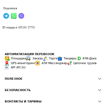
Поделиться
ID тендера в ATI.SU
37755
АВТОМАТИЗАЦИЯ ПЕРЕВОЗОК
Площадки
Заказы
Торги
Тендеры
АТИ-Доки
GPS-мониторинг
АТИ Мессенджер
Цепочки грузов
API ATI.SU
ПОЛЕЗНОЕ
Расчет расстояний
БЕЗОПАСНОСТЬ
Академия ATI.SU
ATI.SU о безопасности
Звезды ATI.SU на вашем сайте
КОНТАКТЫ И ТАРИФЫ
Памятка по проверке контрагентов