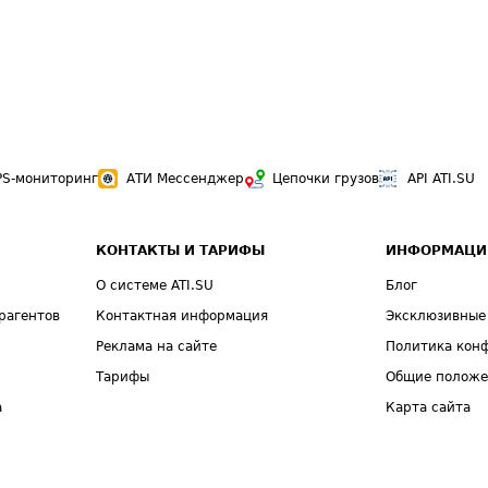
PS-мониторинг
АТИ Мессенджер
Цепочки грузов
API ATI.SU
КОНТАКТЫ И ТАРИФЫ
ИНФОРМАЦИ
О системе ATI.SU
Блог
рагентов
Контактная информация
Эксклюзивные
Реклама на сайте
Политика кон
Тарифы
Общие полож
а
Карта сайта