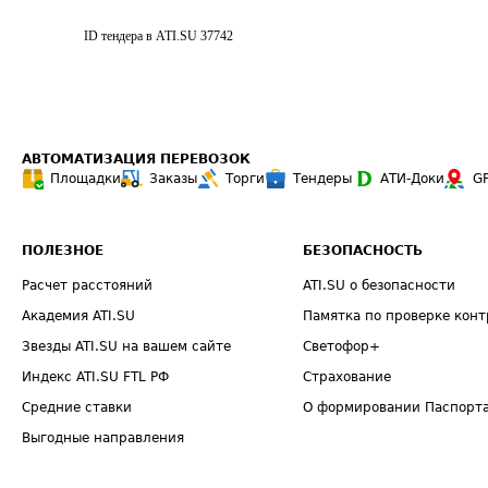
ID тендера в ATI.SU
37742
АВТОМАТИЗАЦИЯ ПЕРЕВОЗОК
Площадки
Заказы
Торги
Тендеры
АТИ-Доки
G
ПОЛЕЗНОЕ
БЕЗОПАСНОСТЬ
Расчет расстояний
ATI.SU о безопасности
Академия ATI.SU
Памятка по проверке конт
Звезды ATI.SU на вашем сайте
Светофор+
Индекс ATI.SU FTL РФ
Страхование
Средние ставки
О формировании Паспорт
Выгодные направления