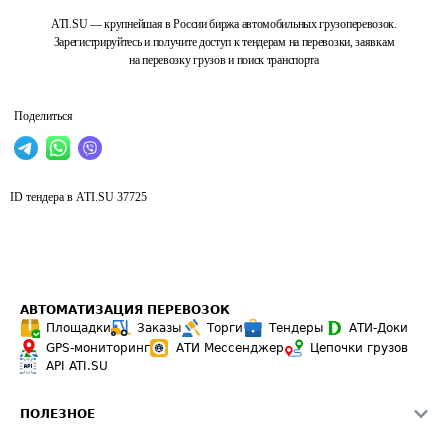
ATI.SU — крупнейшая в России биржа автомобильных грузоперевозок.
Зарегистрируйтесь и получите доступ к тендерам на перевозки, заявкам
на перевозку грузов и поиск транспорта
Поделиться
ID тендера в ATI.SU
37725
АВТОМАТИЗАЦИЯ ПЕРЕВОЗОК
Площадки
Заказы
Торги
Тендеры
АТИ-Доки
GPS-мониторинг
АТИ Мессенджер
Цепочки грузов
API ATI.SU
ПОЛЕЗНОЕ
Расчет расстояний