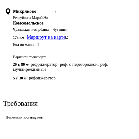
Микряково
→
Республика Марий Эл
Комсомольское
Чувашская Республика - Чувашия
Маршрут на карте
173
км
Кол-во машин:
1
Варианты транспорта
рефрижератор, реф. с перегородкой, реф.
20 т
,
80 м³
мультирежимный
рефрижератор
5 т
,
30 м³
Требования
Несколько поставщиков