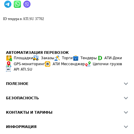
ID тендера в ATI.SU
37702
АВТОМАТИЗАЦИЯ ПЕРЕВОЗОК
Площадки
Заказы
Торги
Тендеры
АТИ-Доки
GPS-мониторинг
АТИ Мессенджер
Цепочки грузов
API ATI.SU
ПОЛЕЗНОЕ
Расчет расстояний
БЕЗОПАСНОСТЬ
Академия ATI.SU
ATI.SU о безопасности
Звезды ATI.SU на вашем сайте
КОНТАКТЫ И ТАРИФЫ
Памятка по проверке контрагентов
Индекс ATI.SU FTL РФ
О системе ATI.SU
Светофор+
Средние ставки
ИНФОРМАЦИЯ
Контактная информация
Страхование