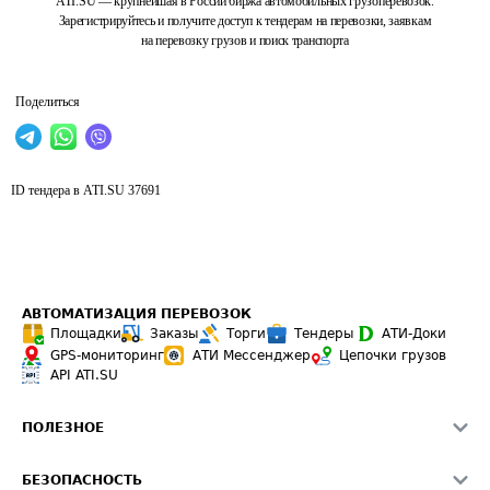
ATI.SU — крупнейшая в России биржа автомобильных грузоперевозок.
Зарегистрируйтесь и получите доступ к тендерам на перевозки, заявкам
на перевозку грузов и поиск транспорта
Поделиться
ID тендера в ATI.SU
37691
АВТОМАТИЗАЦИЯ ПЕРЕВОЗОК
Площадки
Заказы
Торги
Тендеры
АТИ-Доки
GPS-мониторинг
АТИ Мессенджер
Цепочки грузов
API ATI.SU
ПОЛЕЗНОЕ
Расчет расстояний
БЕЗОПАСНОСТЬ