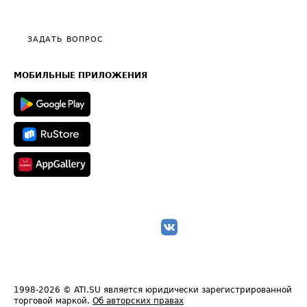
Эксклюзивные материалы
Тарифы
Видео по работе с ATI.SU
Политика конфиденциальности
Полезное по перевозкам
Общие положения
ЗАДАТЬ ВОПРОС
Часто задаваемые вопросы (FAQ)
Карта сайта
Техническая информация
МОБИЛЬНЫЕ ПРИЛОЖЕНИЯ
1998-2026
© ATI.SU является юридически зарегистрированной
торговой маркой.
Об авторских правах