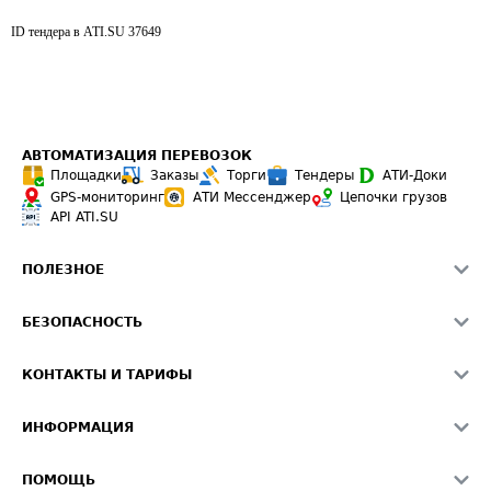
ID тендера в ATI.SU
37649
АВТОМАТИЗАЦИЯ ПЕРЕВОЗОК
Площадки
Заказы
Торги
Тендеры
АТИ-Доки
GPS-мониторинг
АТИ Мессенджер
Цепочки грузов
API ATI.SU
ПОЛЕЗНОЕ
Расчет расстояний
БЕЗОПАСНОСТЬ
Академия ATI.SU
ATI.SU о безопасности
Звезды ATI.SU на вашем сайте
КОНТАКТЫ И ТАРИФЫ
Памятка по проверке контрагентов
Индекс ATI.SU FTL РФ
О системе ATI.SU
Светофор+
Средние ставки
ИНФОРМАЦИЯ
Контактная информация
Страхование
Выгодные направления
Блог
Реклама на сайте
О формировании Паспорта
ПОМОЩЬ