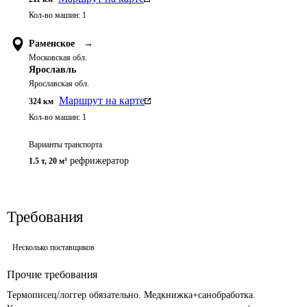
Кол-во машин:
1
Раменское
→
Московская обл.
Ярославль
Ярославская обл.
Маршрут на карте
324
км
Кол-во машин:
1
Варианты транспорта
рефрижератор
1.5 т
,
20 м³
Требования
Несколько поставщиков
Прочие требования
Термописец/логгер обязательно. Медкнижка+санобработка. 
