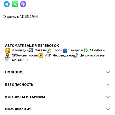
ID тендера в ATI.SU
37644
АВТОМАТИЗАЦИЯ ПЕРЕВОЗОК
Площадки
Заказы
Торги
Тендеры
АТИ-Доки
GPS-мониторинг
АТИ Мессенджер
Цепочки грузов
API ATI.SU
ПОЛЕЗНОЕ
Расчет расстояний
БЕЗОПАСНОСТЬ
Академия ATI.SU
ATI.SU о безопасности
Звезды ATI.SU на вашем сайте
КОНТАКТЫ И ТАРИФЫ
Памятка по проверке контрагентов
Индекс ATI.SU FTL РФ
О системе ATI.SU
Светофор+
Средние ставки
ИНФОРМАЦИЯ
Контактная информация
Страхование