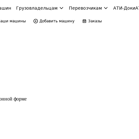
ашин
Грузовладельцам
Перевозчикам
АТИ-Доки
А
Ваши машины
Добавить машину
Заказы
ронной форме