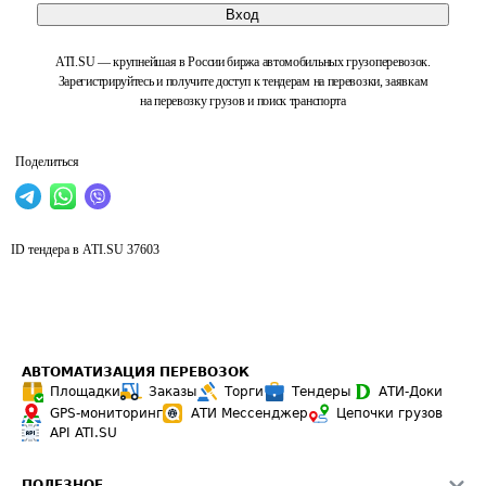
Вход
ATI.SU — крупнейшая в России биржа автомобильных грузоперевозок.
Зарегистрируйтесь и получите доступ к тендерам на перевозки, заявкам
на перевозку грузов и поиск транспорта
Поделиться
ID тендера в ATI.SU
37603
АВТОМАТИЗАЦИЯ ПЕРЕВОЗОК
Площадки
Заказы
Торги
Тендеры
АТИ-Доки
GPS-мониторинг
АТИ Мессенджер
Цепочки грузов
API ATI.SU
ПОЛЕЗНОЕ