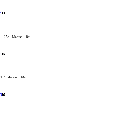
те
., 12Ас1, Москва + 10к
те
12Ас1, Москва + 10кк
те