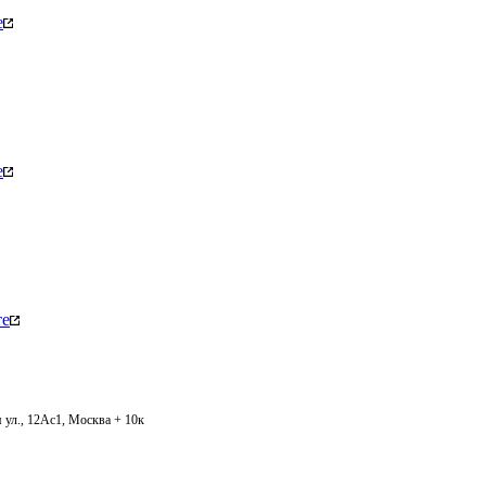
е
е
те
 ул., 12Ас1, Москва + 10к