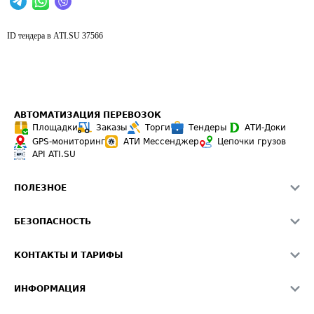
ID тендера в ATI.SU
37566
АВТОМАТИЗАЦИЯ ПЕРЕВОЗОК
Площадки
Заказы
Торги
Тендеры
АТИ-Доки
GPS-мониторинг
АТИ Мессенджер
Цепочки грузов
API ATI.SU
ПОЛЕЗНОЕ
Расчет расстояний
БЕЗОПАСНОСТЬ
Академия ATI.SU
ATI.SU о безопасности
Звезды ATI.SU на вашем сайте
КОНТАКТЫ И ТАРИФЫ
Памятка по проверке контрагентов
Индекс ATI.SU FTL РФ
О системе ATI.SU
Светофор+
Средние ставки
ИНФОРМАЦИЯ
Контактная информация
Страхование
Выгодные направления
Блог