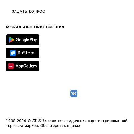
Видео по работе с ATI.SU
Политика конфиденциальности
Полезное по перевозкам
Общие положения
ЗАДАТЬ ВОПРОС
Часто задаваемые вопросы (FAQ)
Карта сайта
Техническая информация
МОБИЛЬНЫЕ ПРИЛОЖЕНИЯ
1998-2026
© ATI.SU является юридически зарегистрированной
торговой маркой.
Об авторских правах