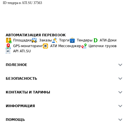
ID тендера в ATI.SU
37563
АВТОМАТИЗАЦИЯ ПЕРЕВОЗОК
Площадки
Заказы
Торги
Тендеры
АТИ-Доки
GPS-мониторинг
АТИ Мессенджер
Цепочки грузов
API ATI.SU
ПОЛЕЗНОЕ
Расчет расстояний
БЕЗОПАСНОСТЬ
Академия ATI.SU
ATI.SU о безопасности
Звезды ATI.SU на вашем сайте
КОНТАКТЫ И ТАРИФЫ
Памятка по проверке контрагентов
Индекс ATI.SU FTL РФ
О системе ATI.SU
Светофор+
Средние ставки
ИНФОРМАЦИЯ
Контактная информация
Страхование
Выгодные направления
Блог
Реклама на сайте
О формировании Паспорта
ПОМОЩЬ
Эксклюзивные материалы
Тарифы