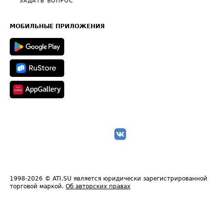
Общие положения
ЗАДАТЬ ВОПРОС
Часто задаваемые вопросы (FAQ)
Карта сайта
Техническая информация
МОБИЛЬНЫЕ ПРИЛОЖЕНИЯ
1998-2026
© ATI.SU является юридически зарегистрированной
торговой маркой.
Об авторских правах